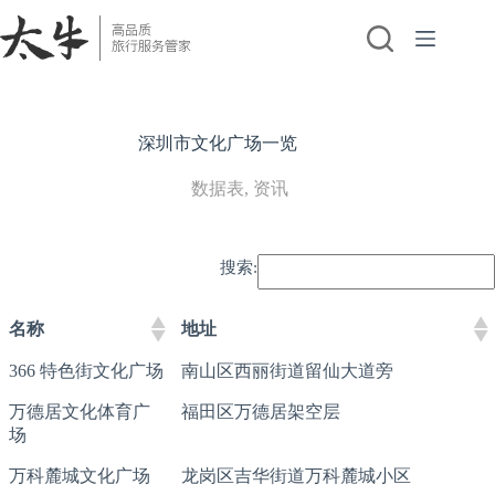
跳
至
内
容
深圳市文化广场一览
数据表
,
资讯
搜索:
名称
地址
366 特色街文化广场
南山区西丽街道留仙大道旁
万德居文化体育广
福田区万德居架空层
场
万科麓城文化广场
龙岗区吉华街道万科麓城小区