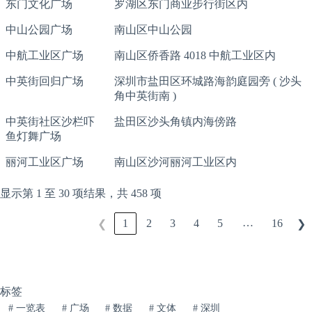
东门文化广场
罗湖区东门商业步行街区内
中山公园广场
南山区中山公园
中航工业区广场
南山区侨香路 4018 中航工业区内
中英街回归广场
深圳市盐田区环城路海韵庭园旁 ( 沙头
角中英街南 )
中英街社区沙栏吓
盐田区沙头角镇内海傍路
鱼灯舞广场
丽河工业区广场
南山区沙河丽河工业区内
显示第 1 至 30 项结果，共 458 项
…
1
2
3
4
5
16
❮
❯
标签
#
一览表
#
广场
#
数据
#
文体
#
深圳