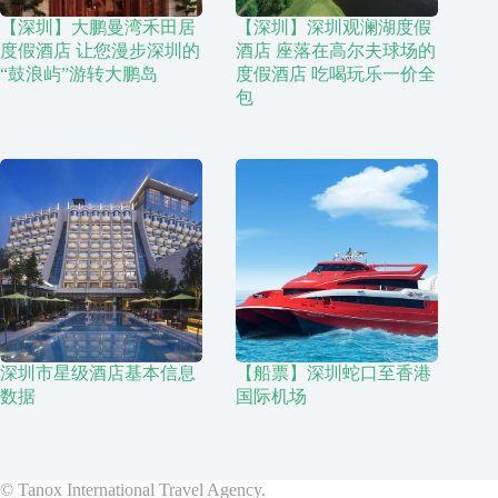
【深圳】大鹏曼湾禾田居
【深圳】深圳观澜湖度假
度假酒店 让您漫步深圳的
酒店 座落在高尔夫球场的
“鼓浪屿”游转大鹏岛
度假酒店 吃喝玩乐一价全
包
深圳市星级酒店基本信息
【船票】深圳蛇口至香港
数据
国际机场
© Tanox International Travel Agency.