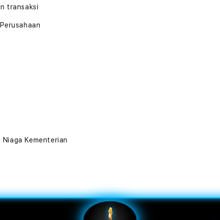
n transaksi
 Perusahaan
b Niaga Kementerian