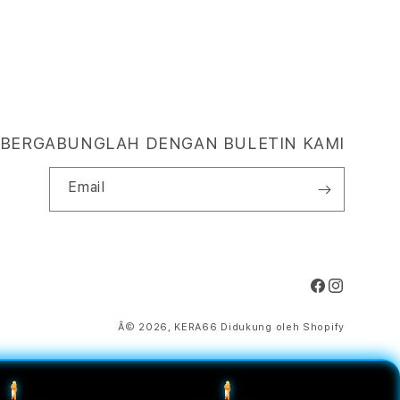
BERGABUNGLAH DENGAN BULETIN KAMI
Email
Facebook
Instagram
Metode
Â© 2026,
KERA66
Didukung oleh Shopify
pembay