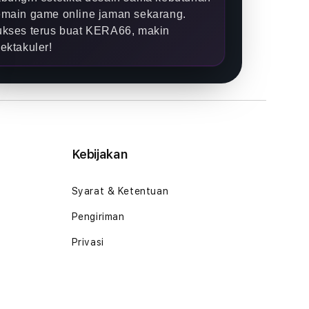
main game online jaman sekarang.
kses terus buat KERA66, makin
ektakuler!
Kebijakan
Syarat & Ketentuan
Pengiriman
Privasi