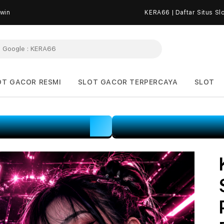
atic Play Dengan Gates of Olympus Maxwin
OT GACOR RESMI
SLOT GACOR TERPERCAYA
SLOT