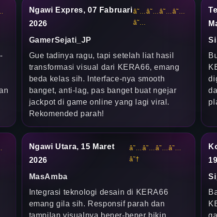
Ngawi Expres, 07 Fabruari
T
…
â˜…â˜…â˜…â˜…
â˜…
2026
Ma
GamerSejati_JP
Si
-
Gue tadinya ragu, tapi setelah liat hasil
Bu
transformasi visual dari KERA66, emang
KE
beda kelas sih. Interface-nya smooth
di
dan
banget, anti-lag, pas banget buat ngejar
da
jackpot di game online yang lagi viral.
pl
Rekomended parah!
Ngawi Utara, 15 Maret
Ko
…
â˜…â˜…â˜…â˜…
â˜†
2026
19
MasAmba
S
Integrasi teknologi desain di KERA66
Ba
a
emang gila sih. Responsif parah dan
K
tampilan visualnya bener-bener bikin
ga