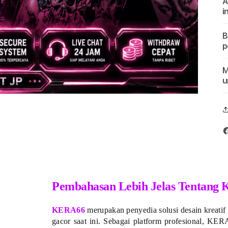
A
i
B
p
M
u
Pembahasan Lebih Jelas Tentang
KERA66
merupakan penyedia solusi desain kreatif
gacor saat ini. Sebagai platform profesional, K