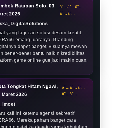
embok Ratapan Solo, 03
â˜…â˜…â˜…
â˜…â˜…
ret 2026
ska_DigitalSolutions
at yang lagi cari solusi desain kreatif,
RA66 emang juaranya. Branding
gitalnya dapet banget, visualnya mewah
n bener-bener bantu naikin kredibilitas
atform game online gue jadi makin cuan.
ta Tongkat Hitam Ngawi,
â˜…â˜…â˜…
â˜…â˜…
 Maret 2026
i_Imoet
ru kali ini ketemu agensi sekreatif
ERA66. Mereka paham banget cara
bungin estetika desain sama kebutuhan