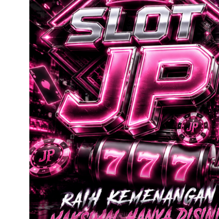
6
|
D
a
f
t
a
r