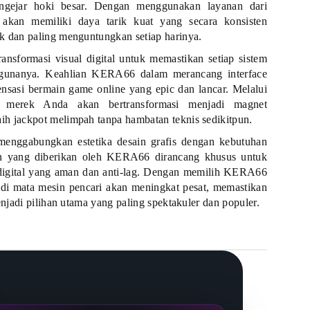
engejar hoki besar. Dengan menggunakan layanan dari
akan memiliki daya tarik kuat yang secara konsisten
 dan paling menguntungkan setiap harinya.
nsformasi visual digital untuk memastikan setiap sistem
nggunanya. Keahlian KERA66 dalam merancang interface
ensasi bermain game online yang epic dan lancar. Melalui
s merek Anda akan bertransformasi menjadi magnet
 jackpot melimpah tanpa hambatan teknis sedikitpun.
 menggabungkan estetika desain grafis dengan kebutuhan
nan yang diberikan oleh KERA66 dirancang khusus untuk
 digital yang aman dan anti-lag. Dengan memilih KERA66
m di mata mesin pencari akan meningkat pesat, memastikan
njadi pilihan utama yang paling spektakuler dan populer.