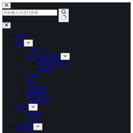
跳
至
内
容
无
结
首页
果
度假
一价全包
★ 高端奢华酒店
地中海俱乐部
悦榕庄
度假村
酒店
国内度假
国外度假
自由行配套
跟团游
国内团
境外游
主题旅行