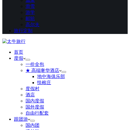
温泉
滑雪
游学
邮轮
高尔夫
旅行定制
首页
度假
一价全包
★ 高端奢华酒店
地中海俱乐部
悦榕庄
度假村
酒店
国内度假
国外度假
自由行配套
跟团游
国内团