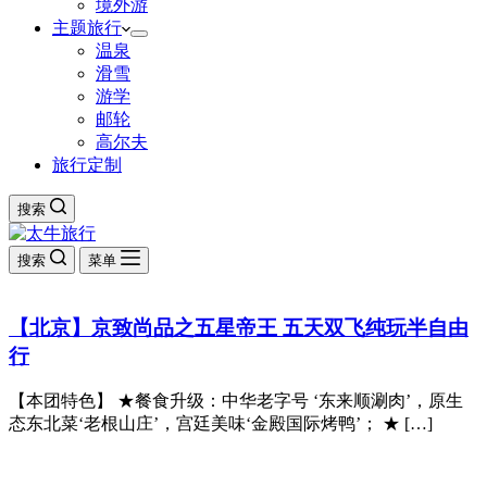
境外游
主题旅行
温泉
滑雪
游学
邮轮
高尔夫
旅行定制
搜索
搜索
菜单
【北京】京致尚品之五星帝王 五天双飞纯玩半自由
行
【本团特色】 ★餐食升级：中华老字号 ‘东来顺涮肉’，原生
态东北菜‘老根山庄’，宫廷美味‘金殿国际烤鸭’； ★ […]