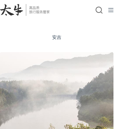
跳
至
内
容
安吉