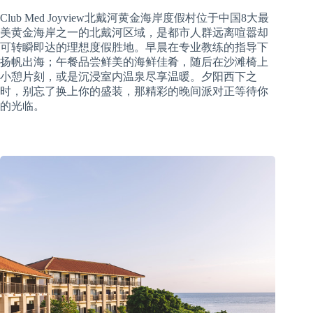
Club Med Joyview北戴河黄金海岸度假村位于中国8大最
美黄金海岸之一的北戴河区域，是都市人群远离喧嚣却
可转瞬即达的理想度假胜地。早晨在专业教练的指导下
扬帆出海；午餐品尝鲜美的海鲜佳肴，随后在沙滩椅上
小憩片刻，或是沉浸室内温泉尽享温暖。夕阳西下之
时，别忘了换上你的盛装，那精彩的晚间派对正等待你
的光临。