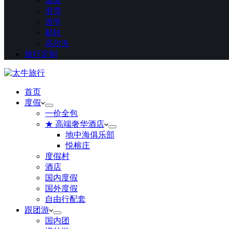
温泉
滑雪
游学
邮轮
高尔夫
旅行定制
首页
度假
一价全包
★ 高端奢华酒店
地中海俱乐部
悦榕庄
度假村
酒店
国内度假
国外度假
自由行配套
跟团游
国内团