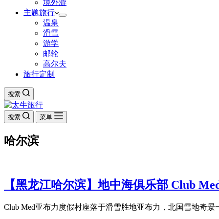
境外游
主题旅行
温泉
滑雪
游学
邮轮
高尔夫
旅行定制
搜索
搜索
菜单
哈尔滨
【黑龙江哈尔滨】地中海俱乐部 Club Me
Club Med亚布力度假村座落于滑雪胜地亚布力，北国雪地奇景