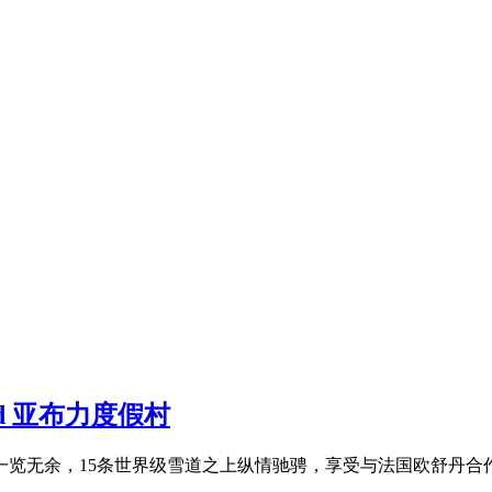
d 亚布力度假村
一览无余，15条世界级雪道之上纵情驰骋，享受与法国欧舒丹合作的C