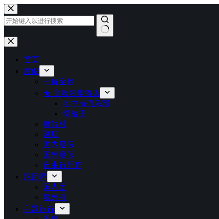
跳
至
内
容
无
结
首页
果
度假
一价全包
★ 高端奢华酒店
地中海俱乐部
悦榕庄
度假村
酒店
国内度假
国外度假
自由行配套
跟团游
国内团
境外游
主题旅行