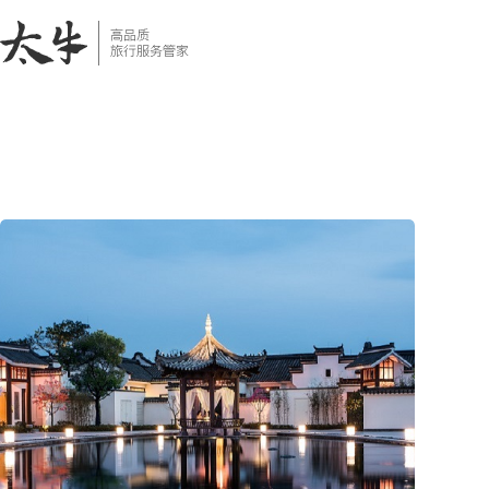
跳
至
内
容