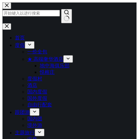
跳
至
内
容
无
结
首页
果
度假
一价全包
★ 高端奢华酒店
地中海俱乐部
悦榕庄
度假村
酒店
国内度假
国外度假
自由行配套
跟团游
国内团
境外游
主题旅行