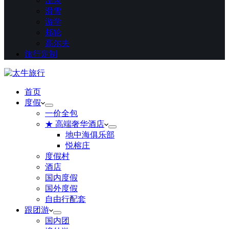
温泉
滑雪
游学
邮轮
高尔夫
旅行定制
首页
度假
一价全包
★ 高端奢华酒店
地中海俱乐部
悦榕庄
度假村
酒店
国内度假
国外度假
自由行配套
跟团游
国内团