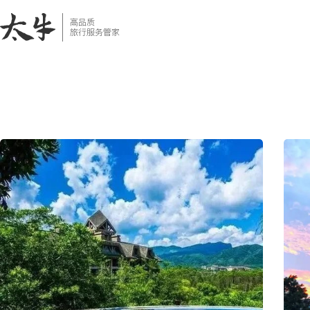
跳
至
内
容