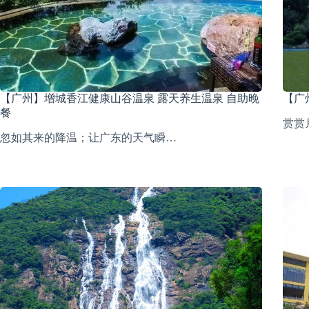
【广州】增城香江健康山谷温泉 露天养生温泉 自助晚
【广
餐
赏赏
忽如其来的降温；让广东的天气瞬…