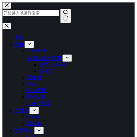
跳
至
内
容
无
结
首页
果
度假
一价全包
★ 高端奢华酒店
地中海俱乐部
悦榕庄
度假村
酒店
国内度假
国外度假
自由行配套
跟团游
国内团
境外游
主题旅行