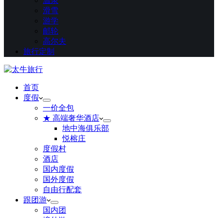
温泉
滑雪
游学
邮轮
高尔夫
旅行定制
首页
度假
一价全包
★ 高端奢华酒店
地中海俱乐部
悦榕庄
度假村
酒店
国内度假
国外度假
自由行配套
跟团游
国内团