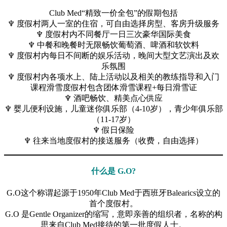
Club Med“精致一价全包”的假期包括
♆ 度假村两人一室的住宿，可自由选择房型、客房升级服务
♆ 度假村内不同餐厅一日三次豪华国际美食
♆ 中餐和晚餐时无限畅饮葡萄酒、啤酒和软饮料
♆ 度假村内每日不间断的娱乐活动，晚间大型文艺演出及欢
乐氛围
♆ 度假村内各项水上、陆上活动以及相关的教练指导和入门
课程滑雪度假村包含团体滑雪课程+每日滑雪证
♆ 酒吧畅饮、精美点心供应
♆ 婴儿便利设施，儿童迷你俱乐部（4-10岁），青少年俱乐部
（11-17岁）
♆ 假日保险
♆ 往来当地度假村的接送服务（收费，自由选择）
什么是 G.O?
G.O这个称谓起源于1950年Club Med于西班牙Balearics设立的
首个度假村。
G.O 是Gentle Organizer的缩写，意即亲善的组织者，名称的构
思来自Club Med接待的第一批度假人士。