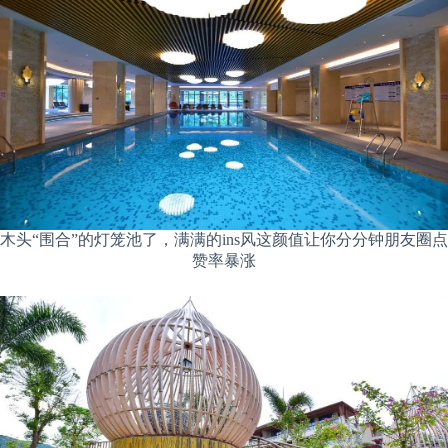
木头“围合”的灯笼池了，满满的ins风这颜值让你分分钟朋友圈点
赞率暴涨