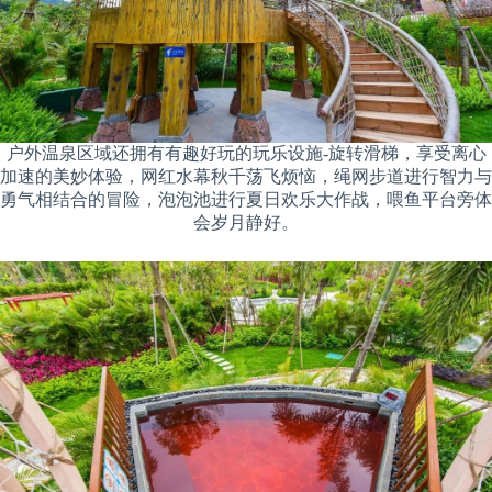
户外温泉区域还拥有有趣好玩的玩乐设施-旋转滑梯，享受离心
加速的美妙体验，网红水幕秋千荡飞烦恼，绳网步道进行智力与
勇气相结合的冒险，泡泡池进行夏日欢乐大作战，喂鱼平台旁体
会岁月静好。