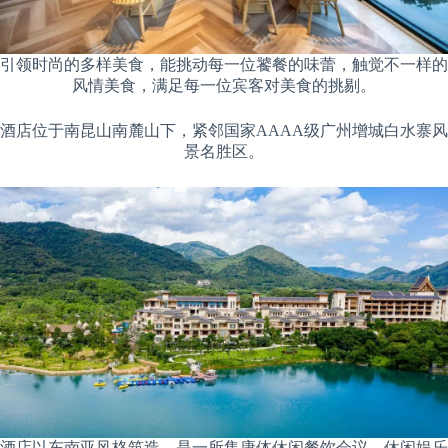
引领时尚的多样美食，能挑动每一位饕餐的味蕾，触觉不一样的
风情美食，满足每一位宾客对美食的挑剔。
酒店位于南昆山南麓山下，紧邻国家AAAA级广州增城白水寨风
景名胜区。
酒店以东南亚风格筑造，是一所集康体休闲餐饮会议、休闲娱乐