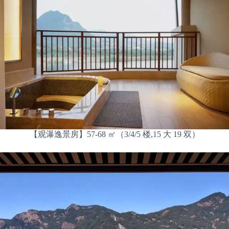
【观瀑逸景房】57-68 ㎡（3/4/5 楼,15 大 19 双）