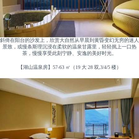
斜倚在阳台的沙发上，欣赏大自然从早晨到黄昏变幻无穷的迷人
景致，或慢条斯理沉浸在柔软的温泉甘露里，轻轻抿上一口热
茶，慢慢享受此刻宁静、安逸的美好时光。
【湖山温泉房】57-63 ㎡（19 大 28 双,3/4/5 楼）