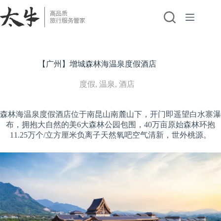
跳
至
内
容
【广州】增城森林海温泉度假酒店
度假
,
温泉
,
酒店
森林海温泉度假酒店位于南昆山南麓山下，开门即遥望白水寨瀑
布，拥抱大自然的美6大森林公园包围，40万亩原始森林环抱
11.25万个/立方厘米负离子天然氧吧空气清新，世外桃源。